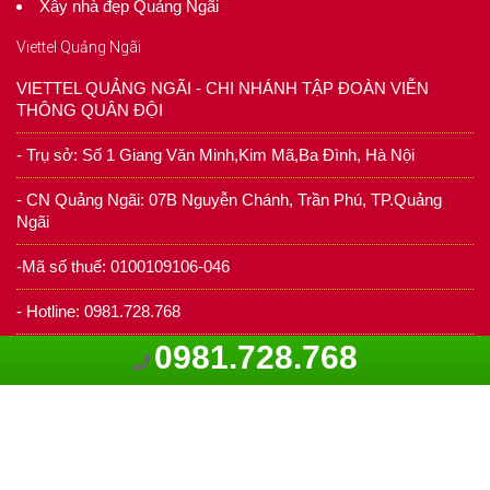
Xây nhà đẹp Quảng Ngãi
Viettel Quảng Ngãi
VIETTEL QUẢNG NGÃI - CHI NHÁNH TẬP ĐOÀN VIỄN
THÔNG QUÂN ĐỘI
- Trụ sở: Số 1 Giang Văn Minh,Kim Mã,Ba Đình, Hà Nội
- CN Quảng Ngãi: 07B Nguyễn Chánh, Trần Phú, TP.Quảng
Ngãi
-Mã số thuế: 0100109106-046
- Hotline: 0981.728.768
0981.728.768
- Fax: 02556250069
- Website: viettelquangngai.com.vn
Điều khoản sử dụng
Chính sách bảo mật
Chính sách giải quyết khiếu nại