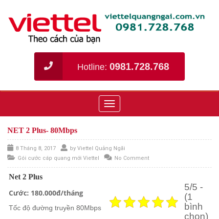
0981.728.768
Hotline:
Toggle
navigation
NET 2 Plus- 80Mbps
8 Tháng 8, 2017
by
Viettel Quảng Ngãi
Gói cước cáp quang mới Viettel
No Comment
Net 2 Plus
5/5 -
Cước: 180.000đ/tháng
(1
bình
Tốc độ đường truyền 80Mbps
chọn)