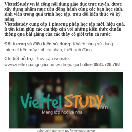
ViettelStudy.vn
là cổng nội dung giáo dục trực tuyến, được
xây dựng nhằm mục tiêu đồng hành cùng các bạn học sinh,
sinh viên trong quá trình học tập, trau dồi kiến thức và kỹ
năng.
Viettelstudy cung cấp 1 phương pháp học tập mới, hiệu quả,
ít tốn kém giúp các em tiếp cận với những kiến thức chuẩn
thông qua bài giảng của các thầy cô giỏi trên cả nước.
Đối tượng và điều kiện sử dụng:
Khách hàng sử dụng
Internet trên máy tính cá nhân, thiết bị di động.
Chi tiết hỗ trợ:
Truy cập website:
www.viettelquangngai.com.vn hoặc gọi hotline
0981.728.768
Cổng giáo dục trực tuyến ViettelStudy.vn