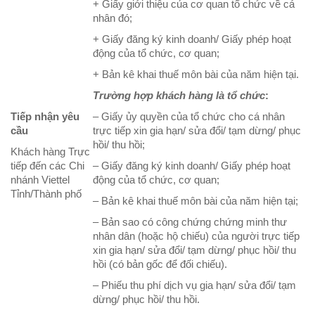
+ Giấy giới thiệu của cơ quan tổ chức về cá
nhân đó;
+ Giấy đăng ký kinh doanh/ Giấy phép hoạt
động của tổ chức, cơ quan;
+ Bản kê khai thuế môn bài của năm hiện tại.
Trường hợp khách hàng là tổ chức
:
Tiếp nhận yêu
– Giấy ủy quyền của tổ chức cho cá nhân
cầu
trực tiếp xin gia hạn/ sửa đổi/ tạm dừng/ phục
hồi/ thu hồi;
Khách hàng Trực
tiếp đến các Chi
– Giấy đăng ký kinh doanh/ Giấy phép hoạt
nhánh Viettel
động của tổ chức, cơ quan;
Tỉnh/Thành phố
– Bản kê khai thuế môn bài của năm hiện tại;
– Bản sao có công chứng chứng minh thư
nhân dân (hoặc hộ chiếu) của người trực tiếp
xin gia hạn/ sửa đổi/ tạm dừng/ phục hồi/ thu
hồi (có bản gốc để đối chiếu).
– Phiếu thu phí dịch vụ gia hạn/ sửa đổi/ tạm
dừng/ phục hồi/ thu hồi.