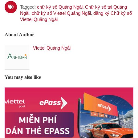
Tagged:
chữ ký số Quảng Ngãi
,
Chữ ký số tại Quảng
Ngãi
,
chữ ký số Viettel Quảng Ngãi
,
đăng ký Chữ ký số
Viettel Quảng Ngãi
About Author
Viettel Quảng Ngãi
You may also like