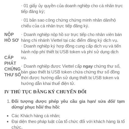
· 01 giấy ủy quyền của doanh nghiệp cho cá nhân trực
tiếp đăng ký;
· 01 bản sao công chứng chứng minh nhân dân/hộ
chiếu của cá nhân trực tiếp đăng ký.
NỘP
· Doanh nghiệp nộp hồ sơ trực tiếp cho nhân viên bán
HỒ SƠ
hàng chi nhánh Viettel tại các điểm đăng ký dịch vụ.
· Doanh nghiệp ký hợp đồng cung cấp dịch vụ và tiến
hành nộp phí thiết bị USB token và phí sử dụng dịch
CẤP
vụ.
PHÁT
· Doanh nghiệp được Viettel cấp
ngay
chứng thư số,
CHỨNG
bàn giao thiết bị USB token chứa chứng thư số đồng
THƯ SỐ
thời được hướng dẫn sử dụng thiết bị USB token và
hướng dẫn khai thuế điện tử.
IV THỦ TỤC ĐĂNG KÝ CHUYỂN ĐỔI
Đối tượng được phép yêu cầu gia hạn/ sửa đổi/ tạm
dừng/ phục hồi/ thu hồi:
Các Khách hàng cá nhân;
Đại diện theo pháp luật của tổ chức đối với khách hàng là tổ
chức.