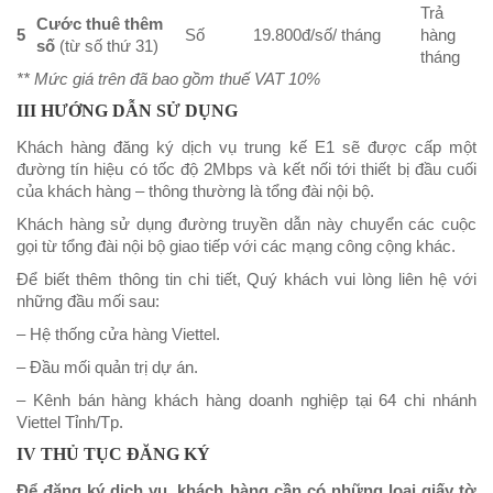
Trả
Cước thuê thêm
5
Số
19.800đ/số/ tháng
hàng
số
(từ số thứ 31)
tháng
** Mức giá trên đã bao gồm thuế VAT 10%
III HƯỚNG DẪN SỬ DỤNG
Khách hàng đăng ký dịch vụ trung kế E1 sẽ được cấp một
đường tín hiệu có tốc độ 2Mbps và kết nối tới thiết bị đầu cuối
của khách hàng – thông thường là tổng đài nội bộ.
Khách hàng sử dụng đường truyền dẫn này chuyển các cuộc
gọi từ tổng đài nội bộ giao tiếp với các mạng công cộng khác.
Để biết thêm thông tin chi tiết, Quý khách vui lòng liên hệ với
những đầu mối sau:
– Hệ thống cửa hàng Viettel.
– Đầu mối quản trị dự án.
– Kênh bán hàng khách hàng doanh nghiệp tại 64 chi nhánh
Viettel Tỉnh/Tp.
IV THỦ TỤC ĐĂNG KÝ
Để đăng ký dịch vụ, khách hàng cần có những loại giấy tờ