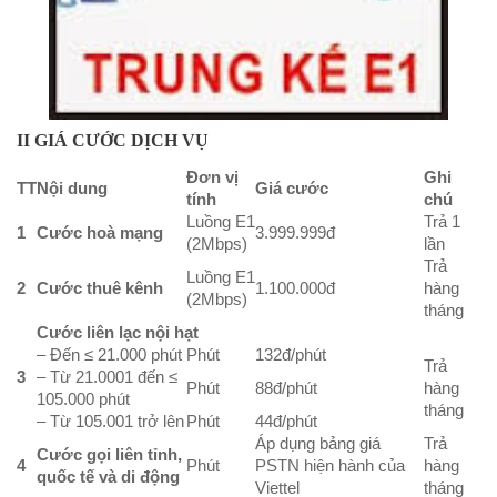
II GIÁ CƯỚC DỊCH VỤ
Đơn vị
Ghi
TT
Nội dung
Giá cước
tính
chú
Luồng E1
Trả 1
1
Cước hoà mạng
3.999.999đ
(2Mbps)
lần
Trả
Luồng E1
2
Cước thuê kênh
1.100.000đ
hàng
(2Mbps)
tháng
Cước liên lạc nội hạt
– Đến ≤ 21.000 phút
Phút
132đ/phút
Trả
3
– Từ 21.0001 đến ≤
Phút
88đ/phút
hàng
105.000 phút
tháng
– Từ 105.001 trở lên
Phút
44đ/phút
Áp dụng bảng giá
Trả
Cước gọi liên tỉnh,
4
Phút
PSTN hiện hành của
hàng
quốc tế và di động
Viettel
tháng