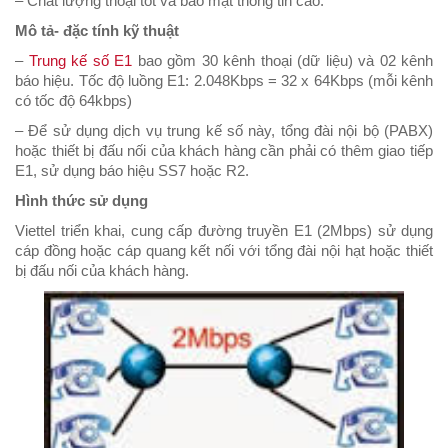
– Chất lượng thoại tốt và bảo mật thông tin cao.
Mô tả- đặc tính kỹ thuật
–
Trung kế số E1
bao gồm 30 kênh thoại (dữ liệu) và 02 kênh
báo hiệu. Tốc độ luồng E1: 2.048Kbps = 32 x 64Kbps (mỗi kênh
có tốc độ 64kbps)
– Để sử dụng dịch vụ trung kế số này, tổng đài nội bộ (PABX)
hoặc thiết bị đấu nối của khách hàng cần phải có thêm giao tiếp
E1, sử dụng báo hiệu SS7 hoặc R2.
Hình thức sử dụng
Viettel triển khai, cung cấp đường truyền E1 (2Mbps) sử dụng
cáp đồng hoặc cáp quang kết nối với tổng đài nội hạt hoặc thiết
bị đấu nối của khách hàng.