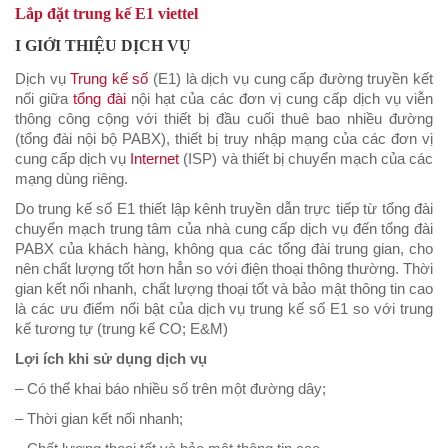
Lắp đặt trung kế E1 viettel
I GIỚI THIỆU DỊCH VỤ
Dịch vụ
Trung kế số
(E1) là dịch vụ cung cấp đường truyền kết
nối giữa
tổng đài
nội hạt của các đơn vị cung cấp dịch vụ viễn
thông công cộng với thiết bị đầu cuối thuê bao nhiều đường
(tổng đài nội bộ PABX), thiết bị truy nhập mạng của các đơn vị
cung cấp dịch vụ
Internet
(ISP) và thiết bị chuyển mạch của các
mạng dùng riêng.
Do trung kế số E1 thiết lập kênh truyền dẫn trực tiếp từ tổng đài
chuyển mạch trung tâm của nhà cung cấp dịch vụ đến tổng đài
PABX của khách hàng, không qua các tổng đài trung gian, cho
nên chất lượng tốt hơn hẳn so với điện thoại thông thường. Thời
gian kết nối nhanh, chất lượng thoại tốt và bảo mật thông tin cao
là các ưu điểm nổi bật của dịch vụ trung kế số E1 so với trung
kế tương tự (trung kế CO; E&M)
Lợi ích khi sử dụng dịch vụ
– Có thể khai báo nhiều số trên một đường dây;
– Thời gian kết nối nhanh;