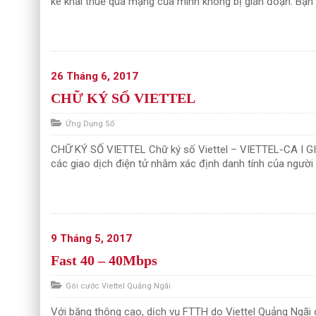
kê khai thuế qua mạng của mình không bị gián đoạn. Bạn h
26 Tháng 6, 2017
CHỮ KÝ SỐ VIETTEL
Ứng Dụng Số
CHỮ KÝ SỐ VIETTEL Chữ ký số Viettel – VIETTEL-CA I G
các giao dịch điện tử nhằm xác định danh tính của người ký
9 Tháng 5, 2017
Fast 40 – 40Mbps
Gói cước Viettel Quảng Ngãi
Với băng thông cao, dịch vụ FTTH do Viettel Quảng Ngãi 