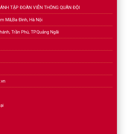
NHÁNH TẬP ĐOÀN VIỄN THÔNG QUÂN ĐỘI
Kim Mã,Ba Đình, Hà Nội
hánh, Trần Phú, TP.Quảng Ngãi
.vn
ại