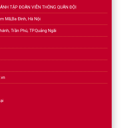
NHÁNH TẬP ĐOÀN VIỄN THÔNG QUÂN ĐỘI
Kim Mã,Ba Đình, Hà Nội
hánh, Trần Phú, TP.Quảng Ngãi
.vn
ại