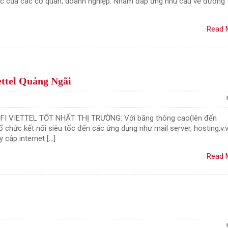
việc của các cơ quan, doanh nghiệp. Nhằm đáp ứng nhu cầu về đường
Read 
iettel Quảng Ngãi
I VIETTEL TỐT NHẤT THỊ TRƯỜNG: Với băng thông cao(lên đến
 chức kết nối siêu tốc đến các ứng dụng như mail server, hosting,v.v
 cập internet […]
Read 