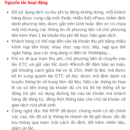
Nguyên tắc hoạt động
Để sử dụng dịch vụ thu phí tự động không dừng, mỗi khách
hàng được cung cấp một (hoặc nhiều thẻ) ePass nhằm định
danh phương tiện, được gắn trên kính hoặc đèn xe có chứa
một mã mang các thông tin về phương tiện và chủ phương
tiện kèm theo 1 tài khoản thu phí để thực hiện giao dịch.
Khách hàng có thể nạp tiền vào tài khoản thu phí bằng nhiều
kênh nạp tiền khác nhau như: nạp trực tiếp, nạp qua thẻ
ngân hàng, qua các ứng dụng ví điện tử Viettelplay…
Khi xe đi qua trạm thu phí, chủ phương tiện di chuyển vào
làn ETC và giữ vận tốc dưới 40km/h để đảm bảo an toàn,
giữ khoảng cách giữa hai xe là 15m, thiết bị đọc mã được
bố trí xung quanh làn ETC sẽ đọc được mã định danh và
truyền thông tin về trung tâm dữ liệu. Nếu các thông tin hợp
lệ và số tiền trong tài khoản đủ chi trả thì hệ thống sẽ tự
động trừ phí sử dụng đường bộ vào tài khoản mà khách
hàng đã đăng ký, đồng thời thông báo cho chủ tài khoản về
giao dịch vừa phát sinh.
Công nghệ đọc thẻ RFIP đã được chứng minh có độ chính
xác cao, tốc độ xử lý thông tin nhanh do đó giữ được tốc độ
lưu thông qua trạm một cách ổn định, tiết kiệm nhiên liệu,
giảm ùn tắc.