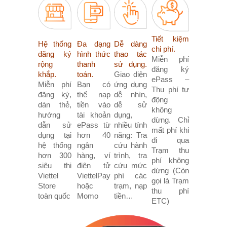
Tiết kiệm
Hệ thống
Đa dạng
Dễ dàng
chi phí.
đăng ký
hình thức
thao tác
Miễn phí
rộng
thanh
sử dụng.
đăng ký
khắp.
toán.
Giao diện
ePass –
Miễn phí
Bạn có
ứng dụng
Thu phí tự
đăng ký,
thể nạp
dễ nhìn,
động
dán thẻ,
tiền vào
dễ sử
không
hướng
tài khoản
dụng,
dừng. Chỉ
dẫn sử
ePass từ
nhiều tính
mất phí khi
dụng tại
hơn 40
năng: Tra
đi qua
hệ thống
ngân
cứu hành
Trạm thu
hơn 300
hàng, ví
trình, tra
phí không
siêu thị
điện tử
cứu mức
dừng (Còn
Viettel
ViettelPay
phí các
gọi là Trạm
Store
hoặc
trạm, nạp
thu phí
toàn quốc
Momo
tiền…
ETC)