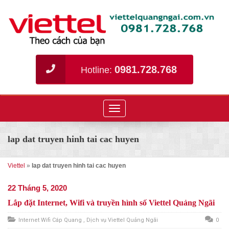
0981.728.768
Hotline:
Toggle
navigation
lap dat truyen hinh tai cac huyen
Viettel
»
lap dat truyen hinh tai cac huyen
22 Tháng 5, 2020
Lắp đặt Internet, Wifi và truyền hình số Viettel Quảng Ngãi
Internet Wifi Cáp Quang
,
Dịch vụ Viettel Quảng Ngãi
0