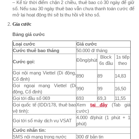
– Kể từ thời điểm chặn 2 chiều, thuê bao có 30 ngày để giữ
số. Nếu sau 30 ngày thuê bao vẫn chưa thanh toán cước để
mở lại hoạt động thì sẽ bị thu hồi về kho số.
Gía cước
Bảng giá cước
Loại cước
Giá cước
Cước thuê bao tháng
50.000 đ/ tháng
Block
1s tiếp
Đồng/phút
Cước gọi:
6s đầu
theo
Gọi nội mạng Viettel (Di động,
890
89
14,83
Cố định)
Gọi ngoại mạng Viettel (Di
990
99
16,50
động, Cố định)
Gọi tới đầu số 069
693
69,3
11,55
Gọi quốc tế (IDD/178, thuê bao
Xem
tại đây
(Tab giá
vệ tinh):
cước)
4.000 đ/phút (1 phút + 1
Gọi tới số máy dịch vụ VSAT
phút)
Cước nhắn tin:
SMS nội mạng trong nước
300 đ/ bản tin