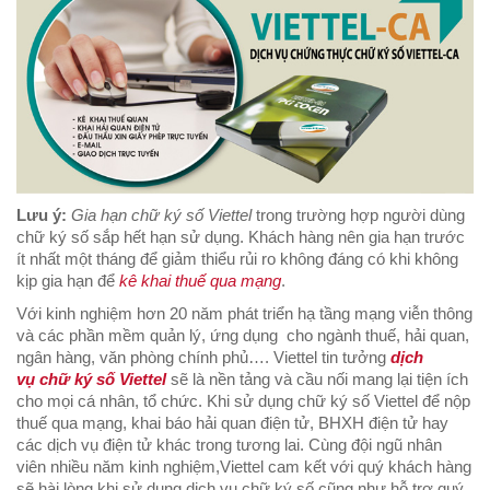
Lưu ý:
Gia hạn chữ ký số Viettel
trong trường hợp người dùng
chữ ký số sắp hết hạn sử dụng. Khách hàng nên gia hạn trước
ít nhất một tháng để giảm thiểu rủi ro không đáng có khi không
kịp gia hạn để
kê khai thuế qua mạng
.
Với kinh nghiệm hơn 20 năm phát triển hạ tầng mạng viễn thông
và các phần mềm quản lý, ứng dụng cho ngành thuế, hải quan,
ngân hàng, văn phòng chính phủ…. Viettel tin tưởng
dịch
vụ chữ ký số Viettel
sẽ là nền tảng và cầu nối mang lại tiện ích
cho mọi cá nhân, tổ chức. Khi sử dụng chữ ký số Viettel
để nộp
thuế qua mạng, khai báo hải quan điện tử, BHXH điện tử hay
các dịch vụ điện tử khác trong tương lai. Cùng đội ngũ nhân
viên nhiều năm kinh nghiệm,Viettel cam kết với quý khách hàng
sẽ hài lòng khi sử dụng dịch vụ chữ ký số cũng như hỗ trợ quý