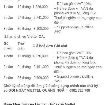
– Đã bao gồm VAT 10%
1 năm
12 tháng
1,826,000
– Hỗ trợ đường TVAN dự
phòng khi đường Tổng Cục
2 năm
24 tháng
2,741,000
Thuế bị nghẽn những ngày cao
điểm.
– Support online và offline
3 năm
36 tháng
3,109,000
24/7.
2.
hạn dịch vụ Viettel-CA:
Gói
Thời
Giá hoá đơn
Ghi chú
cước
gian
– Đã bao gồm VAT 10%
1 năm
12 tháng
1,276,000
– Hỗ trợ đường TVAN dự
phòng khi đường Tổng Cục
2 năm
24 tháng
2,191,000
Thuế bị nghẽn những ngày cao
điểm.
– Support online và offline
3 năm
36 tháng
2,909,000
24/7.
Chữ ký số dùng để làm gì? 4 công dụng chính của chữ ký
số
GỌI NGAY VIETTEL QUẢNG NGÃI:
0981 728 768
Điểm khác biệt của
Gia hạn chữ ký số Viettel